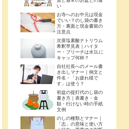
置と通常のお盆との違
い
お寺へのお中元は現金
でいい？のし袋の書き
方・裏面と現金書留の
注意点
次亜塩素酸ナトリウム
希釈早見表｜ハイタ
ー・ブリーチは水1Lに
キャップ何杯？
自社社長へのメール書
き出しマナー｜例文と
件名・「お疲れ様で
す」は使う？
初盆の提灯代のし袋の
書き方｜表書き・金
額・行けない時の手紙
文例
のしの種類とマナー｜
「志」の意味と使い方