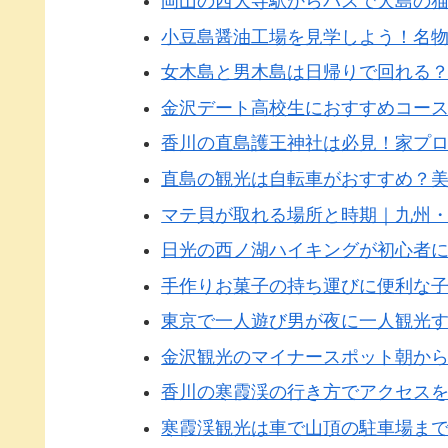
岡山の西大寺駅からバスで犬島の
小豆島醤油工場を見学しよう！名
女木島と男木島は日帰りで回れる
金沢デート高校生におすすめコー
香川の直島護王神社は必見！家プ
直島の観光は自転車がおすすめ？
マテ貝が取れる場所と時期｜九州
日光の西ノ湖ハイキングが初心者
手作りお菓子の持ち運びに便利な
東京で一人遊び男が夜に一人観光
金沢観光のマイナースポット朝か
香川の寒霞渓の行き方でアクセス
寒霞渓観光は車で山頂の駐車場ま