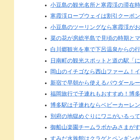
小豆島の観光名所と寒霞渓の滞在
寒霞渓ロープウェイは割引クーポ
小豆島のツーリングなら寒霞渓が
菜の花が房総半島で見頃の時期と
白川郷観光を車で下呂温泉からの
日南町の観光スポットと道の駅「
岡山のイチゴなら西山ファーム！
新宿で早朝から使えるパウダール
福岡旅行で子連れもおすすめ！博
博多駅は子連れならベビーカーレ
別府の地獄めぐりにワニがいるっ
御船山楽園チームラボかみさまが
すみだ水族館はクラゲとペンギン