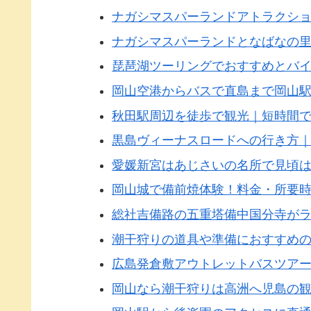
ナガシマスパーランドアトラクシ
ナガシマスパーランドとなばなの
琵琶湖ツーリングでおすすめとバ
岡山空港からバスで直島まで岡山
秋田駅周辺を徒歩で観光｜短時間
黒島ヴィーナスロードへの行き方
愛媛新宮はあじさいの名所で見頃
岡山城で備前焼体験！料金・所要時
総社吉備路の五重塔備中国分寺が
潮干狩りの道具や準備におすすめ
広島発倉敷アウトレットバスツア
岡山なら潮干狩りは高洲へ児島の