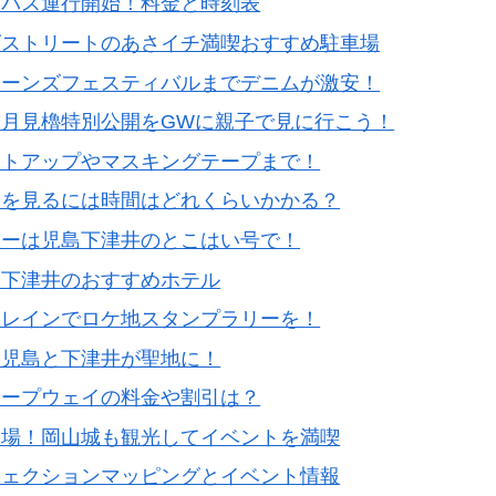
通バス運行開始！料金と時刻表
ズストリートのあさイチ満喫おすすめ駐車場
ジーンズフェスティバルまでデニムが激安！
月見櫓特別公開をGWに親子で見に行こう！
イトアップやマスキングテープまで！
橋を見るには時間はどれくらいかかる？
リーは児島下津井のとこはい号で！
る下津井のおすすめホテル
トレインでロケ地スタンプラリーを！
て児島と下津井が聖地に！
ロープウェイの料金や割引は？
入場！岡山城も観光してイベントを満喫
ジェクションマッピングとイベント情報