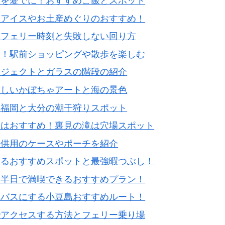
猫を愛でに！おすすめご飯とスポット
物アイスやお土産めぐりのおすすめ！
？フェリー時刻と失敗しない回り方
ス！駅前ショッピングや散歩を楽しむ
ロジェクトとガラスの階段の紹介
美しいかぼちゃアートと海の景色
・福岡と大分の潮干狩りスポット
にはおすすめ！裏見の滝は穴場スポット
子供用のケースやポーチを紹介
するおすすめスポットと最強暇つぶし！
ら半日で満喫できるおすすめプラン！
をバスにする小豆島おすすめルート！
でアクセスする方法とフェリー乗り場