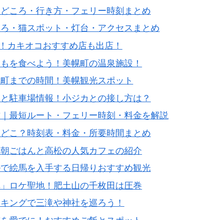
見どころ・行き方・フェリー時刻まとめ
ころ・猫スポット・灯台・アクセスまとめ
催！カキオコおすすめ店も出店！
いもを食べよう！美幌町の温泉施設！
幌町までの時間！美幌観光スポット
スと駐車場情報！小ジカとの接し方は？
方｜最短ルート・フェリー時刻・料金を解説
はどこ？時刻表・料金・所要時間まとめ
と朝ごはんと高松の人気カフェの紹介
ルで絵馬を入手する日帰りおすすめ観光
蝉」ロケ聖地！肥土山の千枚田は圧巻
イキングで三滝や神社を巡ろう！