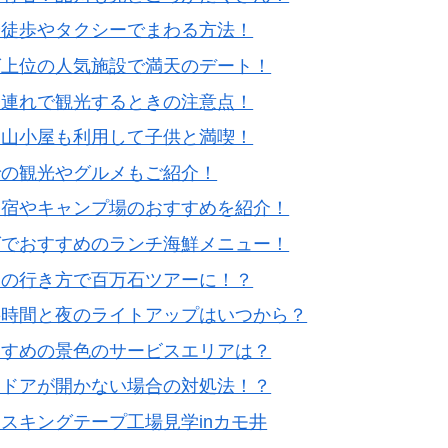
や徒歩やタクシーでまわる方法！
グ上位の人気施設で満天のデート！
子連れで観光するときの注意点！
て山小屋も利用して子供と満喫！
での観光やグルメもご紹介！
！宿やキャンプ場のおすすめを紹介！
グでおすすめのランチ海鮮メニュー！
スの行き方で百万石ツアーに！？
要時間と夜のライトアップはいつから？
すすめの景色のサービスエリアは？
！ドアが開かない場合の対処法！？
スキングテープ工場見学inカモ井