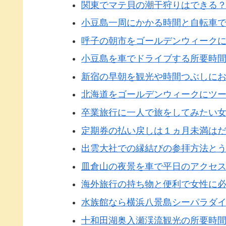
関東でマテ貝の潮干狩りはできる
小豆島一周にかかる時間と自転車
呼子の朝市をゴールデンウィーク
小豆島を車でドライブする所要時
新宿の早朝を観光や時間つぶしに
北海道をゴールデンウィークにツ
卒業旅行に一人で旅をしてみたい
定期券の払い戻しは１ヵ月未満はだめ
出雲大社での縁結びの参拝方法と
皿倉山の夜景を車で平日のアクセ
海外旅行の持ち物と便利で女性に
水族館なら横浜八景島シーパラダ
十和田湖奥入瀬渓流観光の所要時