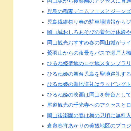
岡山駅から後楽園のアクセスに直
児島の稲妻デニムフェスとジーン
児島繊維祭り春の駐車場情報から
岡山城おしろあそびの着付け体験や
岡山観光おすすめ春の岡山城がラ
鷲羽山からの夜景をバスで瀬戸大
ひるね姫聖地のロケ地スタンプラ
ひるね姫の舞台児島を聖地巡礼す
ひるね姫の聖地巡礼はラッピング
ひるね姫の映画は岡山を舞台とし
尾道観光の千光寺へのアクセスと
岡山後楽園の春は梅の見頃に無料
倉敷春宵あかりの美観地区のプロ