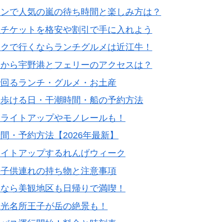
ョンで人気の嵐の待ち時間と楽しみ方は？
里チケットを格安や割引で手に入れよう
イクで行くならランチグルメは近江牛！
駅から宇野港とフェリーのアクセスは？
で回るランチ・グルメ・お土産
｜歩ける日・干潮時間・船の予約方法
はライトアップやモノレールも！
間・予約方法【2026年最新】
ライトアップするれんげウィーク
の子供連れの持ち物と注意事項
ーなら美観地区も日帰りで満喫！
観光名所王子が岳の絶景も！