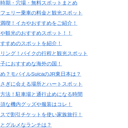
？時期・穴場・無料スポットまとめ
でフェリー乗車の料金と観光スポット
に満喫！イカやおすすめをご紹介！
間や観光のおすすめスポット！！
おすすめのスポットを紹介！
ーリング！バイクの行程と観光スポット
女子におすすめな海外の国！
？モバイルSuicaのJR東日本は？
うさぎに会える場所とハートスポット
ス方法！駐車場と通行止めになる時間
必須な機内グッズや服装はコレ！
イスで割引チケットを使い家族旅行！
間とグルメなランチは？