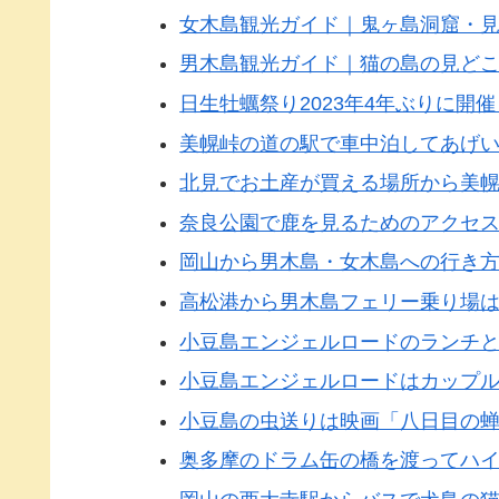
女木島観光ガイド｜鬼ヶ島洞窟・
男木島観光ガイド｜猫の島の見ど
日生牡蠣祭り2023年4年ぶりに開
美幌峠の道の駅で車中泊してあげ
北見でお土産が買える場所から美
奈良公園で鹿を見るためのアクセ
岡山から男木島・女木島への行き
高松港から男木島フェリー乗り場
小豆島エンジェルロードのランチ
小豆島エンジェルロードはカップ
小豆島の虫送りは映画「八日目の
奥多摩のドラム缶の橋を渡ってハ