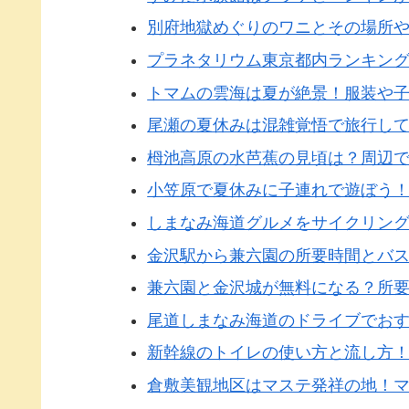
別府地獄めぐりのワニとその場所
プラネタリウム東京都内ランキン
トマムの雲海は夏が絶景！服装や
尾瀬の夏休みは混雑覚悟で旅行し
栂池高原の水芭蕉の見頃は？周辺
小笠原で夏休みに子連れで遊ぼう
しまなみ海道グルメをサイクリン
金沢駅から兼六園の所要時間とバ
兼六園と金沢城が無料になる？所
尾道しまなみ海道のドライブでお
新幹線のトイレの使い方と流し方
倉敷美観地区はマステ発祥の地！マ