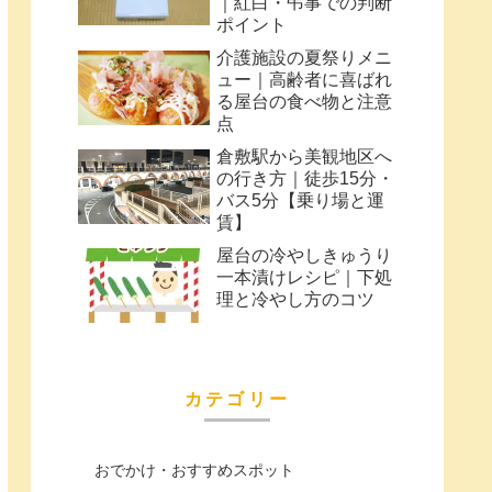
｜紅白・弔事での判断
ポイント
介護施設の夏祭りメニ
ュー｜高齢者に喜ばれ
る屋台の食べ物と注意
点
倉敷駅から美観地区へ
の行き方｜徒歩15分・
バス5分【乗り場と運
賃】
屋台の冷やしきゅうり
一本漬けレシピ｜下処
理と冷やし方のコツ
カテゴリー
おでかけ・おすすめスポット