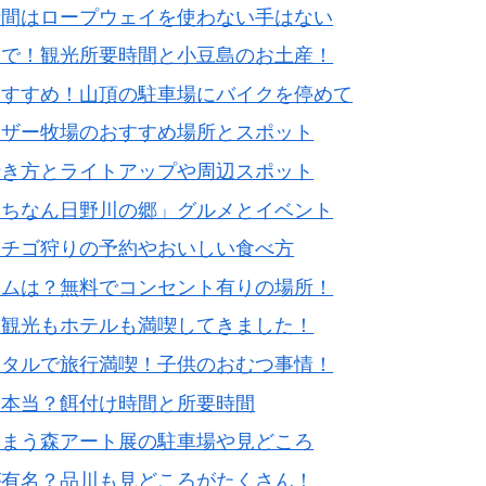
時間はロープウェイを使わない手はない
ンで！観光所要時間と小豆島のお土産！
おすすめ！山頂の駐車場にバイクを停めて
マザー牧場のおすすめ場所とスポット
行き方とライトアップや周辺スポット
にちなん日野川の郷」グルメとイベント
イチゴ狩りの予約やおいしい食べ方
ームは？無料でコンセント有りの場所！
多観光もホテルも満喫してきました！
ンタルで旅行満喫！子供のおむつ事情！
て本当？餌付け時間と所要時間
すまう森アート展の駐車場や見どころ
が有名？品川も見どころがたくさん！