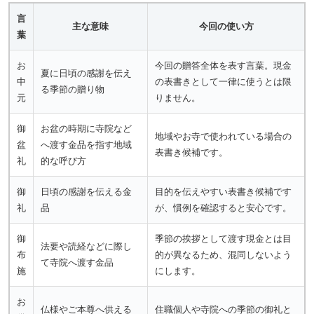
言
主な意味
今回の使い方
葉
お
今回の贈答全体を表す言葉。現金
夏に日頃の感謝を伝え
中
の表書きとして一律に使うとは限
る季節の贈り物
元
りません。
御
お盆の時期に寺院など
地域やお寺で使われている場合の
盆
へ渡す金品を指す地域
表書き候補です。
礼
的な呼び方
御
日頃の感謝を伝える金
目的を伝えやすい表書き候補です
礼
品
が、慣例を確認すると安心です。
御
季節の挨拶として渡す現金とは目
法要や読経などに際し
布
的が異なるため、混同しないよう
て寺院へ渡す金品
施
にします。
お
仏様やご本尊へ供える
住職個人や寺院への季節の御礼と