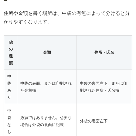
住所や金額を書く場所は、中袋の有無によって分けると分
かりやすくなります。
袋
の
金額
住所・氏名
種
類
中
袋
中袋の表面、または印刷され
中袋の裏面左下、または印
あ
た金額欄
刷された住所・氏名欄
り
中
袋
必須ではありません。必要な
外袋の裏面左下
な
場合は外袋の裏面に記載
し