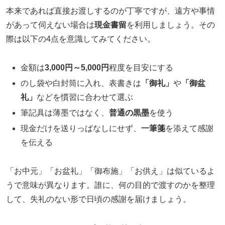
本来であれば直接お渡しするのが丁寧ですが、遠方や事情
があって伺えない場合は
現金書留
を利用しましょう。その
際は以下の4点を意識してみてください。
金額は
3,000円～5,000円
程度を目安にする
のし袋や白封筒に入れ、表書きは
「御礼」
や
「御盆
礼」
などを慣習に合わせて選ぶ
筆記具は薄墨ではなく、
普通の黒墨
を使う
現金だけを送りっぱなしにせず、
一筆箋
を添えて感謝
を伝える
「お中元」「お盆礼」「御布施」「お供え」は似ているよ
うで意味が異なります。誰に、何の目的で渡すのかを整理
して、失礼のない形で日頃の感謝を届けましょう。