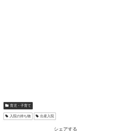
育児・子育て
入院の持ち物
出産入院
シェアする