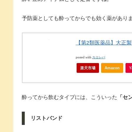
予防薬としても酔ってからでも効く薬があり
【第2類医薬品】大正製
posted with
カエレバ
楽天市場
Amazon
酔ってから飲むタイプには、こういった
「セ
リストバンド