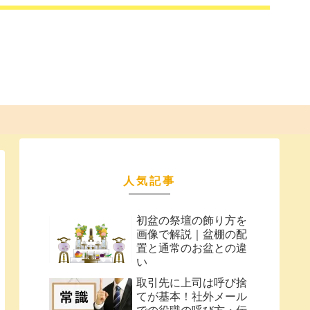
人気記事
初盆の祭壇の飾り方を
画像で解説｜盆棚の配
置と通常のお盆との違
い
取引先に上司は呼び捨
てが基本！社外メール