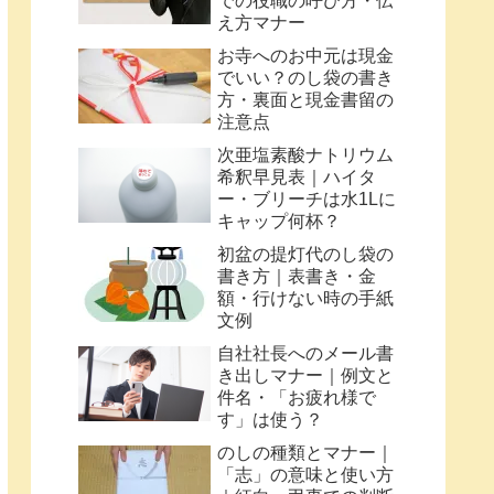
での役職の呼び方・伝
え方マナー
お寺へのお中元は現金
でいい？のし袋の書き
方・裏面と現金書留の
注意点
次亜塩素酸ナトリウム
希釈早見表｜ハイタ
ー・ブリーチは水1Lに
キャップ何杯？
初盆の提灯代のし袋の
書き方｜表書き・金
額・行けない時の手紙
文例
自社社長へのメール書
き出しマナー｜例文と
件名・「お疲れ様で
す」は使う？
のしの種類とマナー｜
「志」の意味と使い方