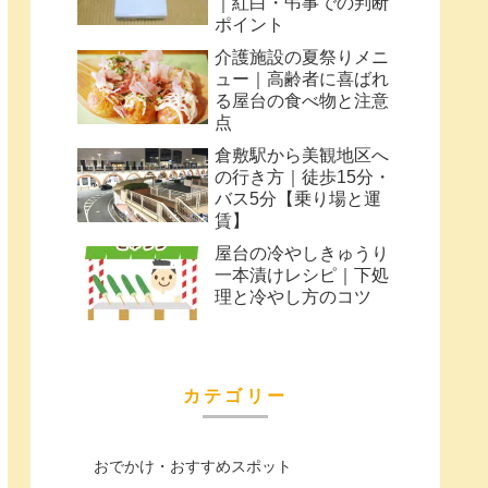
｜紅白・弔事での判断
ポイント
介護施設の夏祭りメニ
ュー｜高齢者に喜ばれ
る屋台の食べ物と注意
点
倉敷駅から美観地区へ
の行き方｜徒歩15分・
バス5分【乗り場と運
賃】
屋台の冷やしきゅうり
一本漬けレシピ｜下処
理と冷やし方のコツ
カテゴリー
おでかけ・おすすめスポット