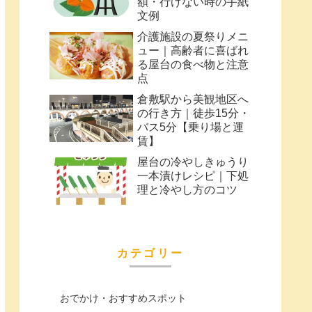
額・行けない時の手紙
文例
介護施設の夏祭りメニ
ュー｜高齢者に喜ばれ
る屋台の食べ物と注意
点
倉敷駅から美観地区へ
の行き方｜徒歩15分・
バス5分【乗り場と運
賃】
屋台の冷やしきゅうり
一本漬けレシピ｜下処
理と冷やし方のコツ
カテゴリー
おでかけ・おすすめスポット