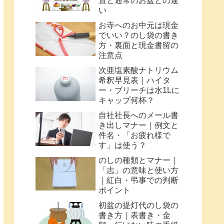
置と通常のお盆との違
い
お寺へのお中元は現金
でいい？のし袋の書き
方・裏面と現金書留の
注意点
次亜塩素酸ナトリウム
希釈早見表｜ハイタ
ー・ブリーチは水1Lに
キャップ何杯？
自社社長へのメール書
き出しマナー｜例文と
件名・「お疲れ様で
す」は使う？
のしの種類とマナー｜
「志」の意味と使い方
｜紅白・弔事での判断
ポイント
初盆の提灯代のし袋の
書き方｜表書き・金