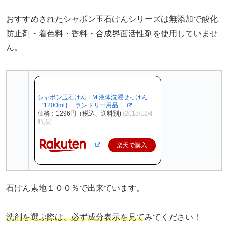
おすすめされたシャボン玉石けんシリーズは無添加で酸化
防止剤・着色料・香料・合成界面活性剤を使用していませ
ん。
シャボン玉石けん EM 液体洗濯せっけん
［1200ml］ | ランドリー用品 …
価格：1296円（税込、送料別)
(2018/12/4
時点)
楽天で購入
石けん素地１００％で出来ています。
洗剤を選ぶ際は、必ず成分表示を見て
みてください！