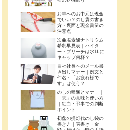
盆の盆棚飾り
お寺へのお中元は現金
でいい？のし袋の書き
方・裏面と現金書留の
注意点
次亜塩素酸ナトリウム
希釈早見表｜ハイタ
ー・ブリーチは水1Lに
キャップ何杯？
自社社長へのメール書
き出しマナー｜例文と
件名・「お疲れ様で
す」は使う？
のしの種類とマナー｜
「志」の意味と使い方
｜紅白・弔事での判断
ポイント
初盆の提灯代のし袋の
書き方｜表書き・金
額・行けない時の手紙