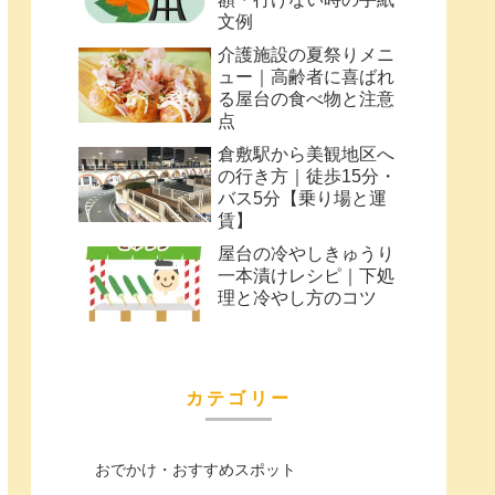
文例
介護施設の夏祭りメニ
ュー｜高齢者に喜ばれ
る屋台の食べ物と注意
点
倉敷駅から美観地区へ
の行き方｜徒歩15分・
バス5分【乗り場と運
賃】
屋台の冷やしきゅうり
一本漬けレシピ｜下処
理と冷やし方のコツ
カテゴリー
おでかけ・おすすめスポット