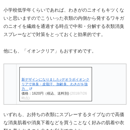
小学校低学年くらいであれば、わきがのニオイもキツくな
いと思いますのでこういった衣類の内側から発するワキガ
のニオイを繊維を通過する時点で中和・分解する衣類消臭
スプレーなどで対策をとっておくと効果的です。
他にも、「イオンクリア」もおすすめです。
新デザインになりました♪デオラボイオンク
リアで体臭・皮脂汗、加齢臭、わきがを強
力…
価格：1620円（税込、送料別)
(2018/7/26
時点)
いずれも、お持ちの衣類にスプレーするタイプなので高価
な消臭肌着や消臭下着などを買うことなく好みの肌着や衣