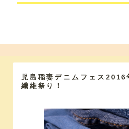
児島稲妻デニムフェス201
繊維祭り！