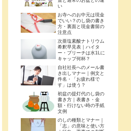
置と通常のお盆との違
い
お寺へのお中元は現金
でいい？のし袋の書き
方・裏面と現金書留の
注意点
次亜塩素酸ナトリウム
希釈早見表｜ハイタ
ー・ブリーチは水1Lに
キャップ何杯？
自社社長へのメール書
き出しマナー｜例文と
件名・「お疲れ様で
す」は使う？
初盆の提灯代のし袋の
書き方｜表書き・金
額・行けない時の手紙
文例
のしの種類とマナー｜
「志」の意味と使い方