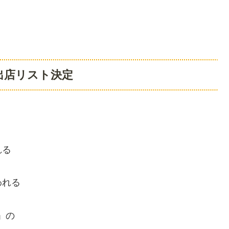
出店リスト決定
れる
われる
島」の