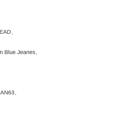
EAD、
Blue Jeanes、
、
uSAN63、