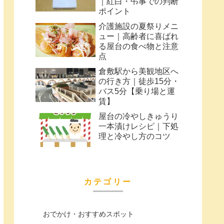
｜紅白・弔事での判断
ポイント
介護施設の夏祭りメニ
ュー｜高齢者に喜ばれ
る屋台の食べ物と注意
点
倉敷駅から美観地区へ
の行き方｜徒歩15分・
バス5分【乗り場と運
賃】
屋台の冷やしきゅうり
一本漬けレシピ｜下処
理と冷やし方のコツ
カテゴリー
おでかけ・おすすめスポット