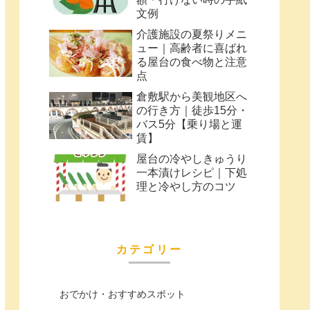
文例
介護施設の夏祭りメニ
ュー｜高齢者に喜ばれ
る屋台の食べ物と注意
点
倉敷駅から美観地区へ
の行き方｜徒歩15分・
バス5分【乗り場と運
賃】
屋台の冷やしきゅうり
一本漬けレシピ｜下処
理と冷やし方のコツ
カテゴリー
おでかけ・おすすめスポット