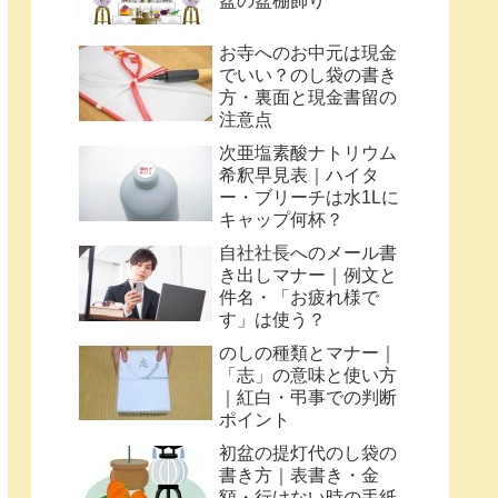
盆の盆棚飾り
お寺へのお中元は現金
でいい？のし袋の書き
方・裏面と現金書留の
注意点
次亜塩素酸ナトリウム
希釈早見表｜ハイタ
ー・ブリーチは水1Lに
キャップ何杯？
自社社長へのメール書
き出しマナー｜例文と
件名・「お疲れ様で
す」は使う？
のしの種類とマナー｜
「志」の意味と使い方
｜紅白・弔事での判断
ポイント
初盆の提灯代のし袋の
書き方｜表書き・金
額・行けない時の手紙