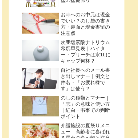
盆の盆棚飾り
お寺へのお中元は現金
でいい？のし袋の書き
方・裏面と現金書留の
注意点
次亜塩素酸ナトリウム
希釈早見表｜ハイタ
ー・ブリーチは水1Lに
キャップ何杯？
自社社長へのメール書
き出しマナー｜例文と
件名・「お疲れ様で
す」は使う？
のしの種類とマナー｜
「志」の意味と使い方
｜紅白・弔事での判断
ポイント
介護施設の夏祭りメニ
ュー｜高齢者に喜ばれ
る屋台の食べ物と注意