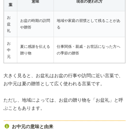
意味
現在の使われ方
葉
お
お盆の時期の訪問
地域や家庭の習慣として残ることがあ
盆
や贈答
る
礼
お
夏に感謝を伝える
仕事関係・親戚・お世話になった方へ
中
贈り物
の季節の贈答
元
大きく見ると、お盆礼はお盆の行事や訪問に近い言葉で、
お中元は夏の贈答として広く使われる言葉です。
ただし、地域によっては、お盆の贈り物を「お盆礼」と呼
ぶこともあります。
お中元の意味と由来