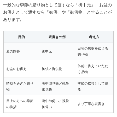
一般的な季節の贈り物として渡すなら「御中元」、お盆の
お供えとして渡すなら「御供」や「御供物」とすることが
あります。
目的
表書きの例
考え方
日頃の感謝を伝える
夏の贈答
御中元
贈り物
仏前に供えていただ
お盆のお供え
御供／御供物
く品物
時期を過ぎた贈り
暑中御見舞／残暑
季節の挨拶として贈
物
御見舞
る
目上の方への季節
暑中御伺い／残暑
より丁寧な表書き
の挨拶
御伺い