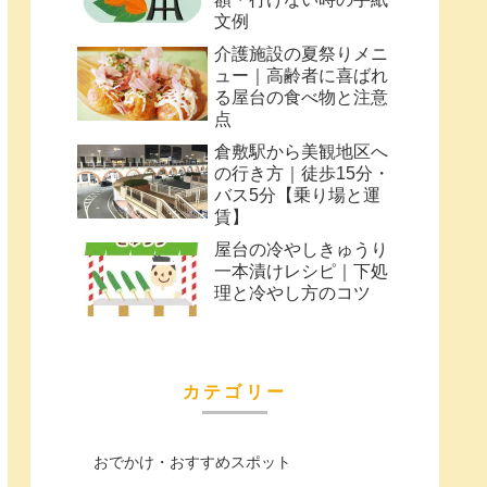
文例
介護施設の夏祭りメニ
ュー｜高齢者に喜ばれ
る屋台の食べ物と注意
点
倉敷駅から美観地区へ
の行き方｜徒歩15分・
バス5分【乗り場と運
賃】
屋台の冷やしきゅうり
一本漬けレシピ｜下処
理と冷やし方のコツ
カテゴリー
おでかけ・おすすめスポット