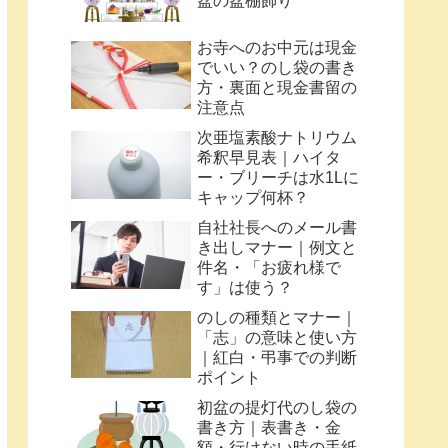
盆の盆棚飾り
お寺へのお中元は現金
でいい？のし袋の書き
方・裏面と現金書留の
注意点
次亜塩素酸ナトリウム
希釈早見表｜ハイタ
ー・ブリーチは水1Lに
キャップ何杯？
自社社長へのメール書
き出しマナー｜例文と
件名・「お疲れ様で
す」は使う？
のしの種類とマナー｜
「志」の意味と使い方
｜紅白・弔事での判断
ポイント
初盆の提灯代のし袋の
書き方｜表書き・金
額・行けない時の手紙