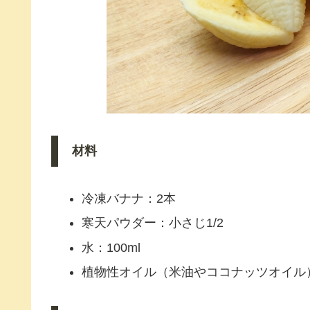
材料
冷凍バナナ：2本
寒天パウダー：小さじ1/2
水：100ml
植物性オイル（米油やココナッツオイル