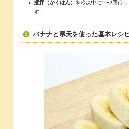
攪拌（かくはん）
を冷凍中に1〜2回行
す。
バナナと寒天を使った基本レシ