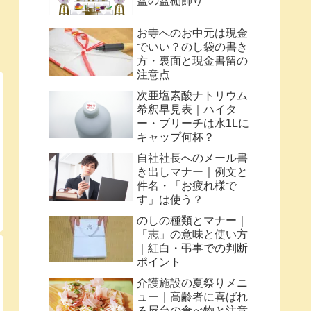
盆の盆棚飾り
お寺へのお中元は現金
でいい？のし袋の書き
方・裏面と現金書留の
注意点
次亜塩素酸ナトリウム
希釈早見表｜ハイタ
ー・ブリーチは水1Lに
キャップ何杯？
自社社長へのメール書
き出しマナー｜例文と
件名・「お疲れ様で
す」は使う？
のしの種類とマナー｜
「志」の意味と使い方
｜紅白・弔事での判断
ポイント
介護施設の夏祭りメニ
ュー｜高齢者に喜ばれ
る屋台の食べ物と注意