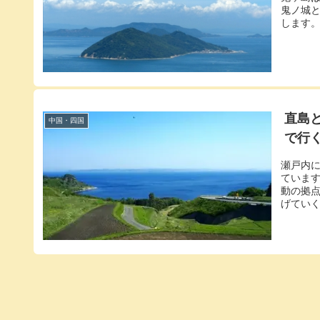
鬼ノ城
します
直島
中国・四国
で行
瀬戸内
ていま
動の拠
げていく