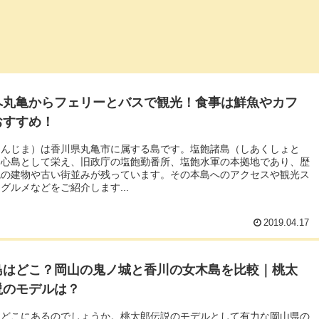
へ丸亀からフェリーとバスで観光！食事は鮮魚やカフ
おすすめ！
ほんじま）は香川県丸亀市に属する島です。塩飽諸島（しあくしょと
中心島として栄え、旧政庁の塩飽勤番所、塩飽水軍の本拠地であり、歴
統の建物や古い街並みが残っています。その本島へのアクセスや観光ス
グルメなどをご紹介します...
2019.04.17
島はどこ？岡山の鬼ノ城と香川の女木島を比較｜桃太
説のモデルは？
はどこにあるのでしょうか。桃太郎伝説のモデルとして有力な岡山県の