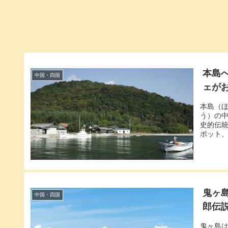
本島
中国・四国
ェが
本島（
う）の
史的伝
ポット、
鬼ヶ
中国・四国
郎伝
鬼ヶ島