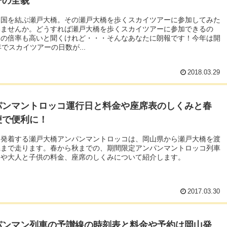
ーの全貌
四国を結ぶ瀬戸大橋。その瀬戸大橋を歩くスカイツアーに参加してみた
いませんか。どうすれば瀬戸大橋を歩くスカイツアーに参加できるの
選の倍率も高いと聞くけれど・・・そんなあなたに朗報です！今年は開
年でスカイツアーの日数が...
2018.03.29
パンマントロッコ運行日と料金や座席表のしくみと春
便で便利に！
ら発着する瀬戸大橋アンパンマントロッコは、岡山県から瀬戸大橋を渡
県まで走ります。春から秋までの、期間限定アンパンマントロッコ列車
日や大人と子供の料金、座席のしくみについて紹介します。
2017.03.30
パンマン列車の予讃線の時刻表と料金や予約は岡山発