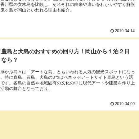
と香川県の女木島を比較し、それぞれの由来や違いをわかりやすく解説
。鬼ヶ島が岡山といわれる理由も紹介。
2019.04.14
と豊島と犬島のおすすめの回り方！岡山から１泊２日
くなら？
に浮かぶ島々は「アートな島」ともいわれる人気の観光スポットになっ
す。特に直島、豊島、犬島の3つはベネッセアートサイト直島という活
点です。各島の自然や地域固有の文化の中に現代アートや建築を作り上
活動の舞台となっており...
2019.04.09