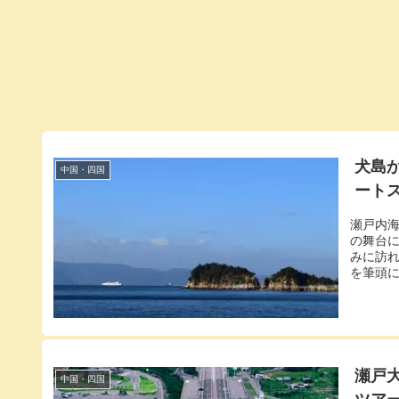
犬島
中国・四国
ート
瀬戸内海
の舞台
みに訪
を筆頭に
瀬戸
中国・四国