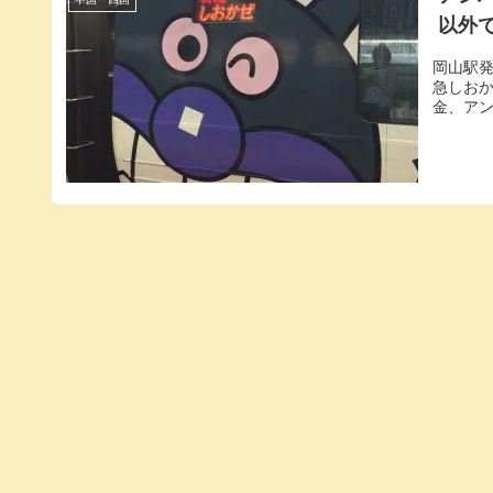
以外
岡山駅
急しお
金、ア