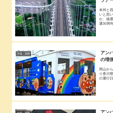
ツア
本州と
いと思
か、抽
通30周
アン
中国・四国
の増
岡山か
り香川
の運行
アン
中国・四国